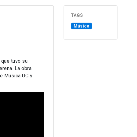
TAGS
Música
 que tuvo su
erena. La obra
de Música UC y