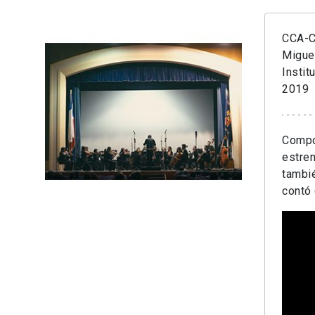
CCA-Cr
Miguel
Instit
2019
Compos
estren
tambié
contó 