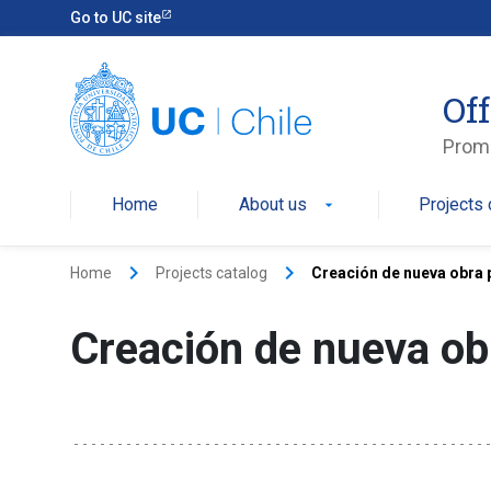
Go to UC site
Off
Promo
Home
About us
Projects 
arrow_drop_down
keyboard_arrow_right
keyboard_arrow_right
Home
Projects catalog
Creación de nueva obra 
Creación de nueva ob