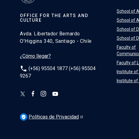
School of A
OFFICE FOR THE ARTS AND
CULTURE
School of A
School of 
Avda. Libertador Bernardo
School of 
O’Higgins 340, Santiago - Chile
Faculty of
Communica
¿Cómo llegar?
Faculty of 
phone
(+56) 95504 1877 (+56) 95504
Institute o
9267
Institute o
Políticas de Privacidad
verified_user