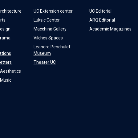
rchitecture
UC Extension center
UC Editorial
rts
Luksic Center
ARQ Editorial
Design
Macchina Gallery
Academic Magazines
Drama
Vilches Spaces
Leandro Penchulef
tions
Museum
Letters
Theater UC
f Aesthetics
f Music