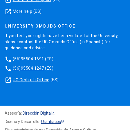
launch
More help
(ES)
UNIVERSITY OMBUDS OFFICE
If you feel your rights have been violated at the University,
please contact the UC Ombuds Office (in Spanish) for
guidance and advice.
phone
(56)95504 1691
(ES)
phone
(56)95504 1247
(ES)
launch
UC Ombuds Office
(ES)
Asesoría:
Dirección Digital
Diseño y Desarrollo:
Urantiacos
Sitio administrado por Dirección de Artes y Cultura