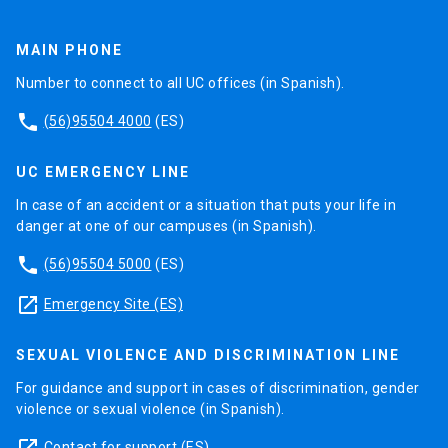
MAIN PHONE
Number to connect to all UC offices (in Spanish).
phone
(56)95504 4000
(ES)
UC EMERGENCY LINE
In case of an accident or a situation that puts your life in
danger at one of our campuses (in Spanish).
phone
(56)95504 5000
(ES)
launch
Emergency Site (ES)
SEXUAL VIOLENCE AND DISCRIMINATION LINE
For guidance and support in cases of discrimination, gender
violence or sexual violence (in Spanish).
launch
Contact for support
(ES)