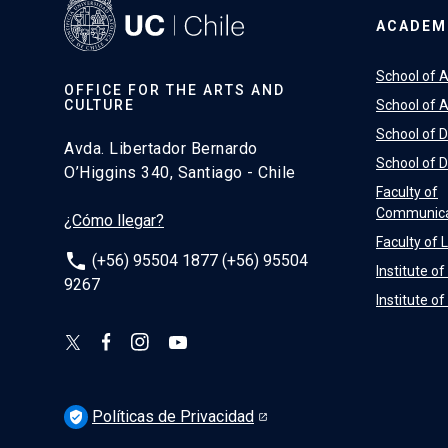
ACADEM
School of A
OFFICE FOR THE ARTS AND
CULTURE
School of A
School of 
Avda. Libertador Bernardo
School of 
O’Higgins 340, Santiago - Chile
Faculty of
Communica
¿Cómo llegar?
Faculty of 
phone
(+56) 95504 1877 (+56) 95504
Institute o
9267
Institute o
Políticas de Privacidad
verified_user