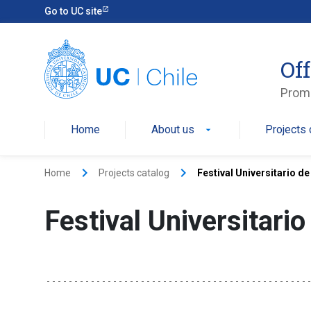
Go to UC site
Off
Promo
Home
About us
Projects 
arrow_drop_down
keyboard_arrow_right
keyboard_arrow_right
Home
Projects catalog
Festival Universitario d
Festival Universitari