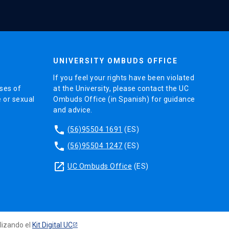
UNIVERSITY OMBUDS OFFICE
If you feel your rights have been violated
ses of
at the University, please contact the UC
e or sexual
Ombuds Office (in Spanish) for guidance
and advice.
phone
(56)95504 1691
(ES)
phone
(56)95504 1247
(ES)
launch
UC Ombuds Office
(ES)
ilizando el
Kit Digital UC