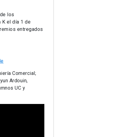
de los
 K el día 1 de
premios entregados
de
iería Comercial;
yun Ardouin,
lumnos UC y