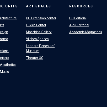
IC UNITS
ART SPACES
RESOURCES
rchitecture
UC Extension center
UC Editorial
rts
Luksic Center
ARQ Editorial
Design
Macchina Gallery
Academic Magazines
Drama
Vilches Spaces
Leandro Penchulef
tions
Museum
Letters
Theater UC
f Aesthetics
f Music