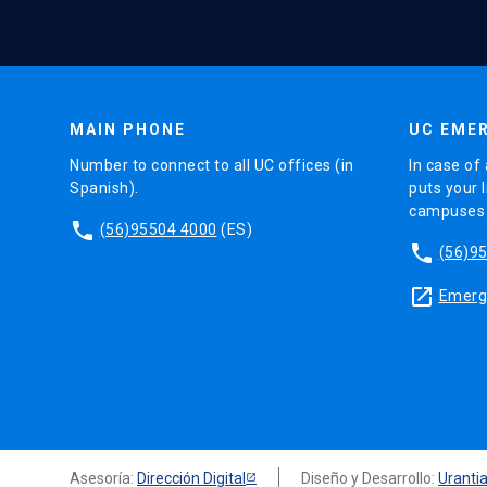
MAIN PHONE
UC EMER
Number to connect to all UC offices (in
In case of 
Spanish).
puts your l
campuses (
phone
(56)95504 4000
(ES)
phone
(56)9
launch
Emerge
Asesoría:
Dirección Digital
Diseño y Desarrollo:
Uranti