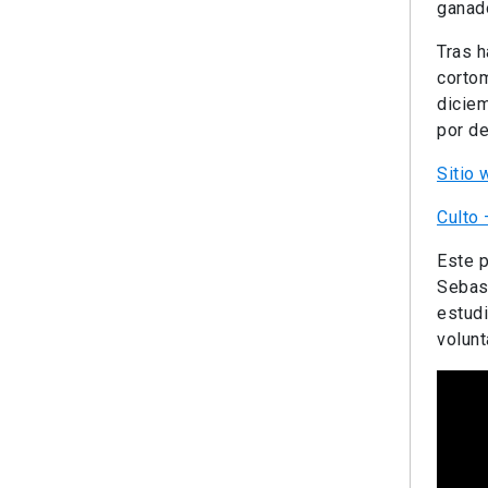
ganad
Tras 
cortom
dicie
por d
Sitio 
Culto 
Este p
Sebast
estudi
volunt