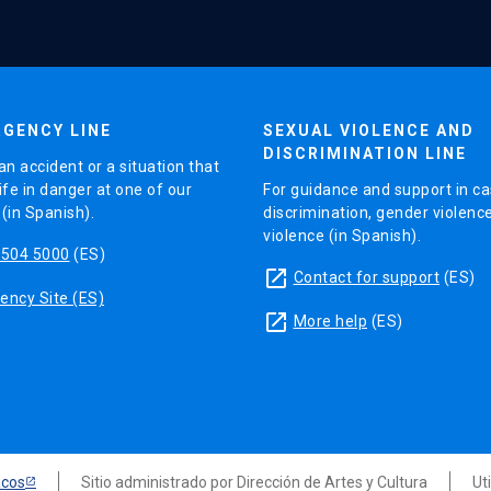
GENCY LINE
SEXUAL VIOLENCE AND
DISCRIMINATION LINE
an accident or a situation that
ife in danger at one of our
For guidance and support in ca
in Spanish).
discrimination, gender violenc
violence (in Spanish).
5504 5000
(ES)
launch
Contact for support
(ES)
ncy Site (ES)
launch
More help
(ES)
acos
Sitio administrado por Dirección de Artes y Cultura
Ut