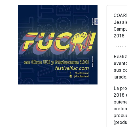
COART
Jessi
Campus
2018
Realiz
evento
sus co
jurado
La pro
2018 e
quiene
cortom
produc
(produ