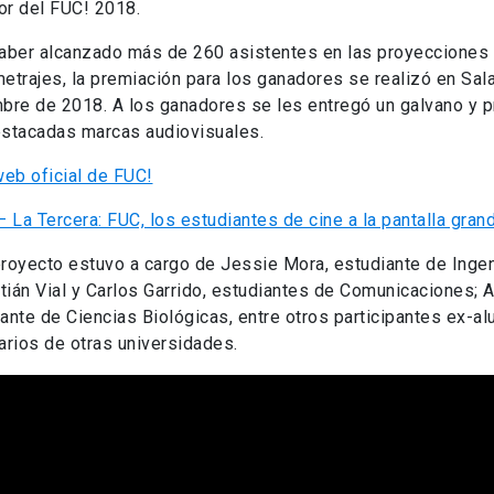
or del FUC! 2018.
haber alcanzado más de 260 asistentes en las proyecciones 
etrajes, la premiación para los ganadores se realizó en Sala
mbre de 2018. A los ganadores se les entregó un galvano y 
estacadas marcas audiovisuales.
web oficial de FUC!
– La Tercera: FUC, los estudiantes de cine a la pantalla gran
royecto estuvo a cargo de Jessie Mora, estudiante de Ingen
ián Vial y Carlos Garrido, estudiantes de Comunicaciones; A
ante de Ciencias Biológicas, entre otros participantes ex-a
arios de otras universidades.