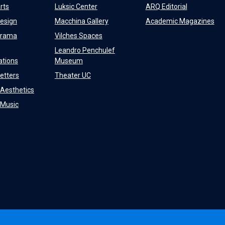
rts
Luksic Center
ARQ Editorial
Design
Macchina Gallery
Academic Magazines
Drama
Vilches Spaces
Leandro Penchulef
tions
Museum
Letters
Theater UC
f Aesthetics
f Music