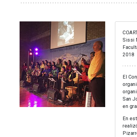
COART
Sissi
Facult
2018
El Con
organi
organi
San Jo
en gra
En est
realiz
Pizarr