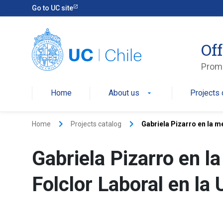
Go to UC site
Off
Promo
Home
About us
Projects 
arrow_drop_down
keyboard_arrow_right
keyboard_arrow_right
Home
Projects catalog
Gabriela Pizarro en la m
Gabriela Pizarro en 
Folclor Laboral en la