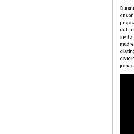
Durant
enseña
propi
del ar
invitó
madre.
distin
dividi
jornad