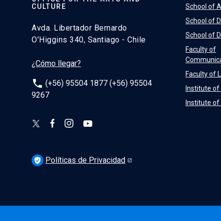
CULTURE
School of A
School of 
Avda. Libertador Bernardo
School of 
O’Higgins 340, Santiago - Chile
Faculty of
Communica
¿Cómo llegar?
Faculty of 
phone
(+56) 95504 1877 (+56) 95504
Institute o
9267
Institute o
Políticas de Privacidad
verified_user