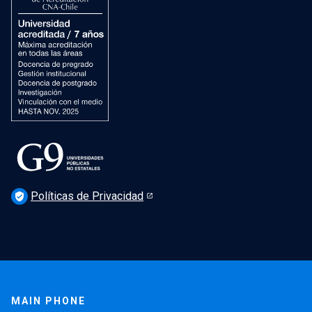
Políticas de Privacidad
verified_user
MAIN PHONE