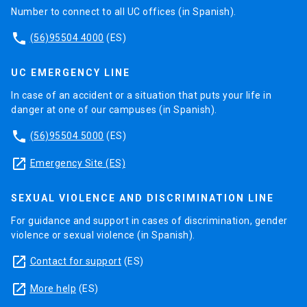
Number to connect to all UC offices (in Spanish).
phone
(56)95504 4000
(ES)
UC EMERGENCY LINE
In case of an accident or a situation that puts your life in
danger at one of our campuses (in Spanish).
phone
(56)95504 5000
(ES)
launch
Emergency Site (ES)
SEXUAL VIOLENCE AND DISCRIMINATION LINE
For guidance and support in cases of discrimination, gender
violence or sexual violence (in Spanish).
launch
Contact for support
(ES)
launch
More help
(ES)