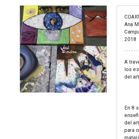
COART
Ana M
Campus
2018
A trav
los es
del ar
En 8 
enseñ
del ar
para c
materi