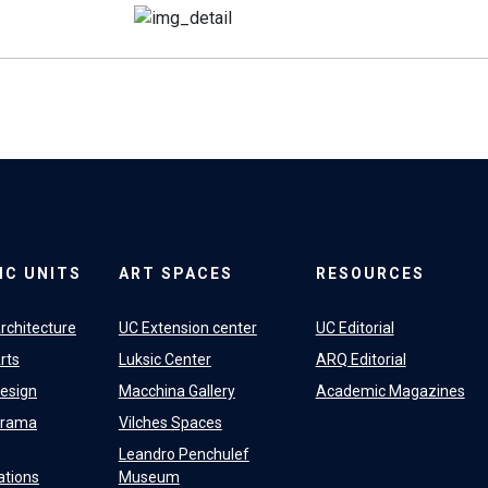
IC UNITS
ART SPACES
RESOURCES
rchitecture
UC Extension center
UC Editorial
rts
Luksic Center
ARQ Editorial
Design
Macchina Gallery
Academic Magazines
Drama
Vilches Spaces
Leandro Penchulef
tions
Museum