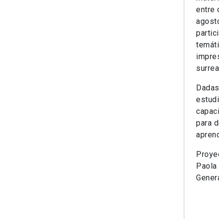
entre 
agost
partic
temáti
impre
surrea
Dadas 
estudi
capaci
para d
aprend
Proye
Paola 
Genera