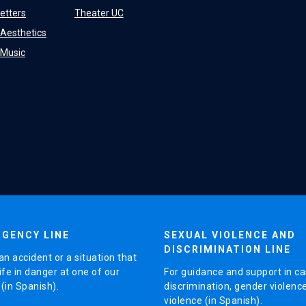
Letters
Theater UC
f Aesthetics
f Music
GENCY LINE
SEXUAL VIOLENCE AND
DISCRIMINATION LINE
an accident or a situation that
ife in danger at one of our
For guidance and support in ca
in Spanish).
discrimination, gender violenc
violence (in Spanish).