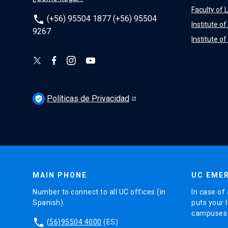
Faculty of 
phone
(+56) 95504 1877 (+56) 95504
Institute o
9267
Institute o
Políticas de Privacidad
verified_user
MAIN PHONE
UC EMER
Number to connect to all UC offices (in
In case of 
Spanish).
puts your l
campuses (
phone
(56)95504 4000
(ES)