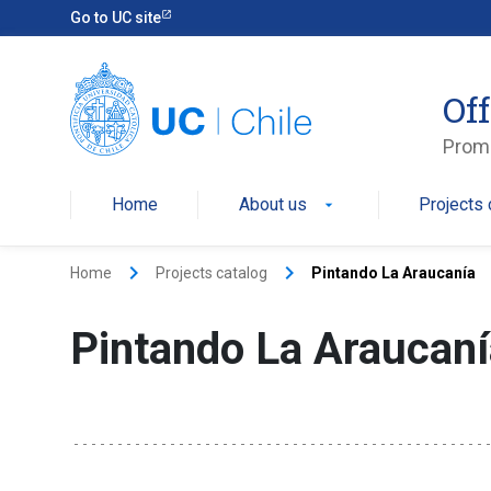
Go to UC site
Off
Promo
Home
About us
Projects 
arrow_drop_down
keyboard_arrow_right
keyboard_arrow_right
Home
Projects catalog
Pintando La Araucanía
Pintando La Araucaní