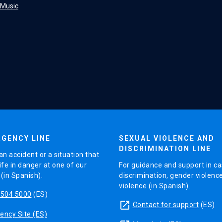
f Music
GENCY LINE
SEXUAL VIOLENCE AND
DISCRIMINATION LINE
an accident or a situation that
ife in danger at one of our
For guidance and support in ca
in Spanish).
discrimination, gender violenc
violence (in Spanish).
5504 5000
(ES)
launch
Contact for support
(ES)
ncy Site (ES)