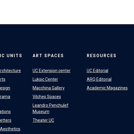
IC UNITS
ART SPACES
RESOURCES
rchitecture
UC Extension center
UC Editorial
rts
Luksic Center
ARQ Editorial
Design
Macchina Gallery
Academic Magazines
Drama
Vilches Spaces
Leandro Penchulef
tions
Museum
Letters
Theater UC
f Aesthetics