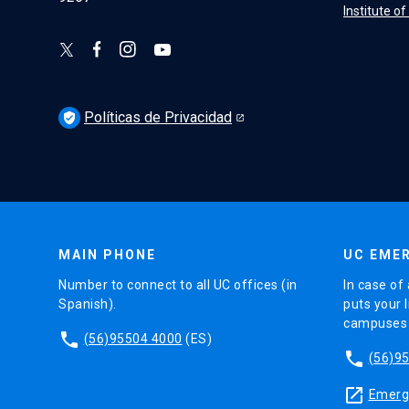
Institute o
Políticas de Privacidad
verified_user
MAIN PHONE
UC EMER
Number to connect to all UC offices (in
In case of 
Spanish).
puts your l
campuses (
phone
(56)95504 4000
(ES)
phone
(56)9
launch
Emerge