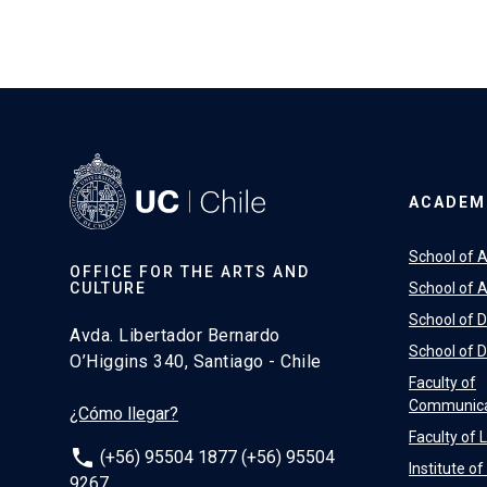
ACADEM
School of A
OFFICE FOR THE ARTS AND
CULTURE
School of A
School of 
Avda. Libertador Bernardo
School of 
O’Higgins 340, Santiago - Chile
Faculty of
Communica
¿Cómo llegar?
Faculty of 
phone
(+56) 95504 1877 (+56) 95504
Institute o
9267