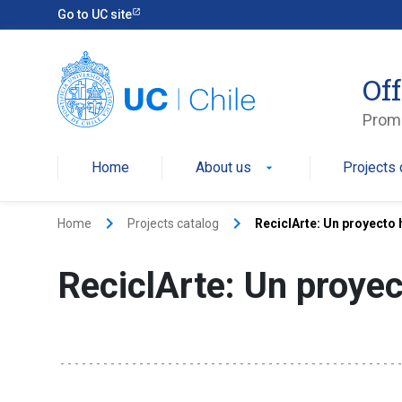
Go to UC site
Off
Promo
Home
About us
Projects 
arrow_drop_down
keyboard_arrow_right
keyboard_arrow_right
Home
Projects catalog
ReciclArte: Un proyect
ReciclArte: Un proye