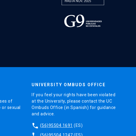
UNIVERSITY OMBUDS OFFICE
If you feel your rights have been violated
ses of
at the University, please contact the UC
e or sexual
Ombuds Office (in Spanish) for guidance
and advice.
phone
(56)95504 1691
(ES)
phone
(56)95504 1247
(ES)