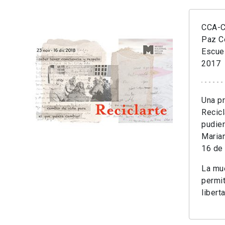
CCA-Cr
Paz C
Escue
2017
Una pr
Recicl
pudier
Marian
16 de
La mue
permit
libert