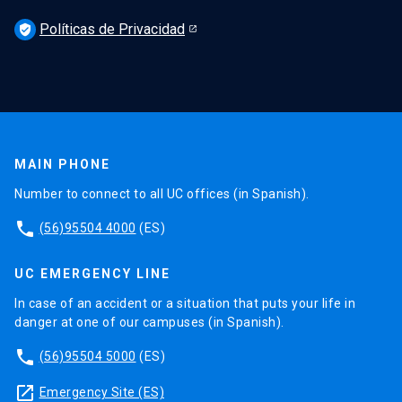
Políticas de Privacidad
verified_user
MAIN PHONE
Number to connect to all UC offices (in Spanish).
phone
(56)95504 4000
(ES)
UC EMERGENCY LINE
In case of an accident or a situation that puts your life in
danger at one of our campuses (in Spanish).
phone
(56)95504 5000
(ES)
launch
Emergency Site (ES)