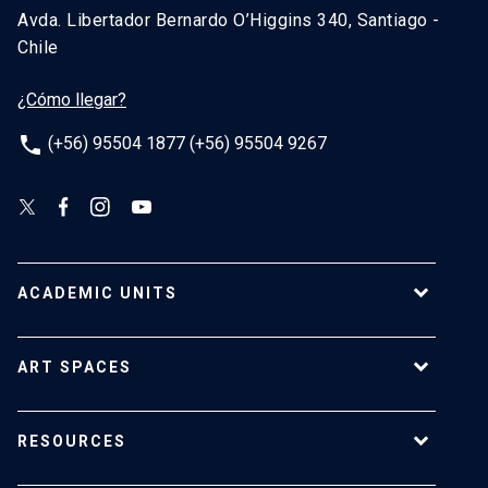
Avda. Libertador Bernardo O’Higgins 340, Santiago -
Chile
¿Cómo llegar?
phone
(+56) 95504 1877 (+56) 95504 9267
ACADEMIC UNITS
School of Architecture
ART SPACES
School of Arts
School of Design
UC Extension center
RESOURCES
School of Drama
Luksic Center
Faculty of Communications
Macchina Gallery