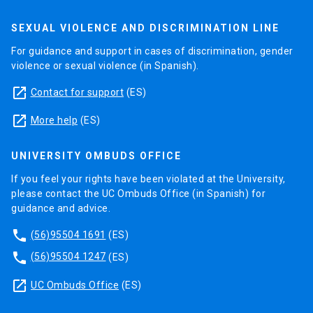
SEXUAL VIOLENCE AND DISCRIMINATION LINE
For guidance and support in cases of discrimination, gender
violence or sexual violence (in Spanish).
launch
Contact for support
(ES)
launch
More help
(ES)
UNIVERSITY OMBUDS OFFICE
If you feel your rights have been violated at the University,
please contact the UC Ombuds Office (in Spanish) for
guidance and advice.
phone
(56)95504 1691
(ES)
phone
(56)95504 1247
(ES)
launch
UC Ombuds Office
(ES)