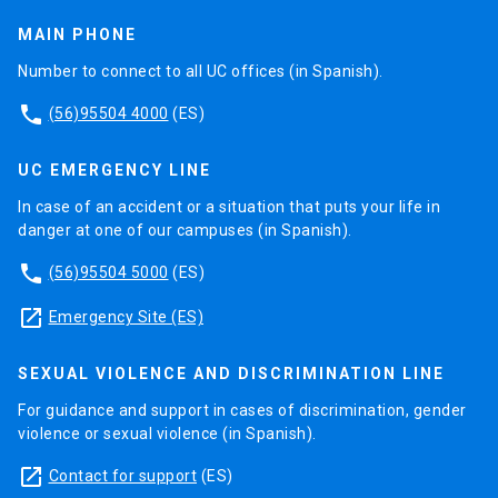
MAIN PHONE
Number to connect to all UC offices (in Spanish).
phone
(56)95504 4000
(ES)
UC EMERGENCY LINE
In case of an accident or a situation that puts your life in
danger at one of our campuses (in Spanish).
phone
(56)95504 5000
(ES)
launch
Emergency Site (ES)
SEXUAL VIOLENCE AND DISCRIMINATION LINE
For guidance and support in cases of discrimination, gender
violence or sexual violence (in Spanish).
launch
Contact for support
(ES)