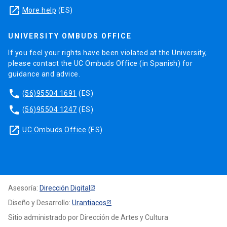
launch
More help
(ES)
UNIVERSITY OMBUDS OFFICE
If you feel your rights have been violated at the University,
please contact the UC Ombuds Office (in Spanish) for
guidance and advice.
phone
(56)95504 1691
(ES)
phone
(56)95504 1247
(ES)
launch
UC Ombuds Office
(ES)
Asesoría:
Dirección Digital
Diseño y Desarrollo:
Urantiacos
Sitio administrado por Dirección de Artes y Cultura