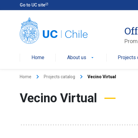
Go to UC site
Off
Promo
Home
About us
Projects 
arrow_drop_down
keyboard_arrow_right
keyboard_arrow_right
Home
Projects catalog
Vecino Virtual
Vecino Virtual