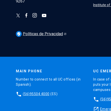
9267
Institute o
Políticas de Privacidad
verified_user
MAIN PHONE
UC EMER
Number to connect to all UC offices (in
In case of 
Spanish).
puts your l
campuses (
phone
(56)95504 4000
(ES)
phone
(56)9
launch
Emerge