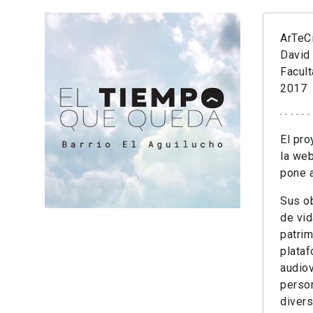
ArTeC
David
Facul
2017
El pro
la we
pone a
Sus ob
de vid
patrim
plataf
audiov
person
divers