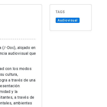
TAGS
Audiovisual
a (/-Doc), alojado en
encia audiovisual que
idad con los modos
su cultura,
logra a través de una
presentación
imidad y la
itantes, a través de
entales, ambientes