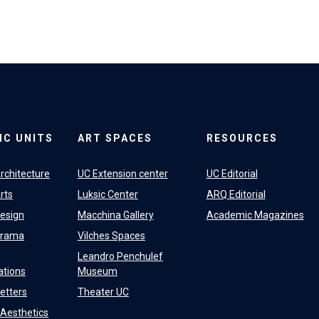
IC UNITS
ART SPACES
RESOURCES
rchitecture
UC Extension center
UC Editorial
rts
Luksic Center
ARQ Editorial
Design
Macchina Gallery
Academic Magazines
Drama
Vilches Spaces
Leandro Penchulef
tions
Museum
Letters
Theater UC
f Aesthetics