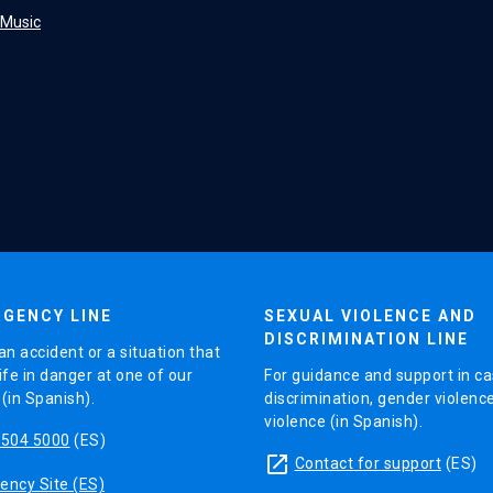
f Music
GENCY LINE
SEXUAL VIOLENCE AND
DISCRIMINATION LINE
an accident or a situation that
ife in danger at one of our
For guidance and support in ca
in Spanish).
discrimination, gender violenc
violence (in Spanish).
5504 5000
(ES)
launch
Contact for support
(ES)
ncy Site (ES)