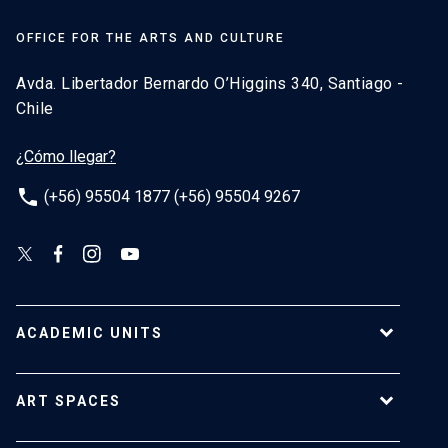
OFFICE FOR THE ARTS AND CULTURE
Avda. Libertador Bernardo O’Higgins 340, Santiago -
Chile
¿Cómo llegar?
phone
(+56) 95504 1877 (+56) 95504 9267
ACADEMIC UNITS
School of Architecture
ART SPACES
School of Arts
School of Design