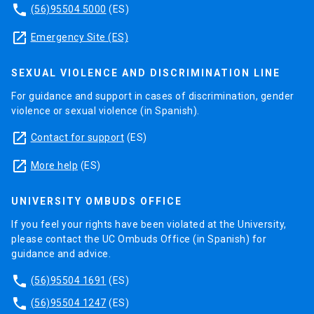
phone
(56)95504 5000
(ES)
launch
Emergency Site (ES)
SEXUAL VIOLENCE AND DISCRIMINATION LINE
For guidance and support in cases of discrimination, gender
violence or sexual violence (in Spanish).
launch
Contact for support
(ES)
launch
More help
(ES)
UNIVERSITY OMBUDS OFFICE
If you feel your rights have been violated at the University,
please contact the UC Ombuds Office (in Spanish) for
guidance and advice.
phone
(56)95504 1691
(ES)
phone
(56)95504 1247
(ES)