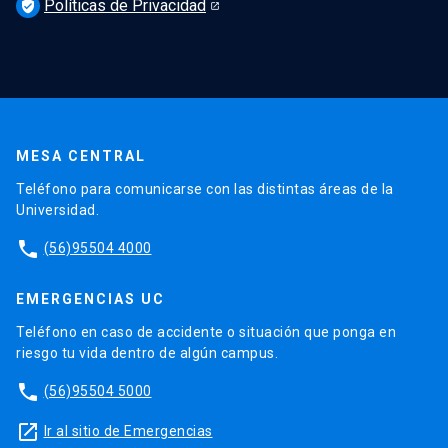
Políticas de Privacidad
verified_user
MESA CENTRAL
Teléfono para comunicarse con las distintas áreas de la
Universidad.
phone
(56)95504 4000
EMERGENCIAS UC
Teléfono en caso de accidente o situación que ponga en
riesgo tu vida dentro de algún campus.
phone
(56)95504 5000
launch
Ir al sitio de Emergencias