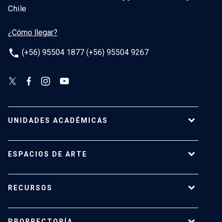
Chile
¿Cómo llegar?
phone
(+56) 95504 1877 (+56) 95504 9267
UNIDADES ACADÉMICAS
Campus Villarrica
ESPACIOS DE ARTE
Escuela de Arquitectura
Escuela de Arte
Centro de Extensión
RECURSOS
Escuela de Diseño
Centro Luksic
Escuela de Teatro
Galería Macchina
Ediciones UC
Facultad de Comunicaciones
PRORRECTORÍA
Espacio Vilches