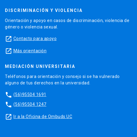
DISCRIMINACIÓN Y VIOLENCIA
Orientación y apoyo en casos de discriminación, violencia de
género o violencia sexual.
launch
Contacto para apoyo
launch
Más orientación
MEDIACIÓN UNIVERSITARIA
Teléfonos para orientación y consejo si se ha vulnerado
alguno de tus derechos en la universidad.
phone
(56)95504 1691
phone
(56)95504 1247
launch
Ir a la Oficina de Ombuds UC