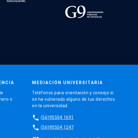
ENCIA
MEDIACIÓN UNIVERSITARIA
de
Teléfonos para orientación y consejo si
énero o
se ha vulnerado alguno de tus derechos
en la universidad.
phone
(56)95504 1691
phone
(56)95504 1247