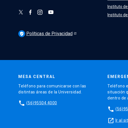
Instituto de
Instituto d
Políticas de Privacidad
verified_user
MESA CENTRAL
EMERGE
Teléfono para comunicarse con las
Teléfono e
distintas áreas de la Universidad.
situación 
dentro de
phone
(56)95504 4000
phone
(56)9
launch
Ir al 