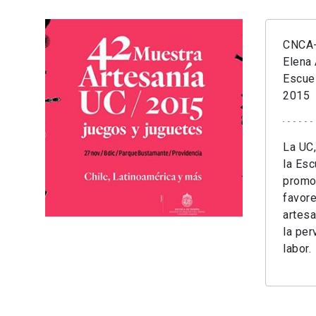
CNCA-
Elena 
Escue
2015
La UC,
la Esc
promoc
favore
artesa
la per
labor.