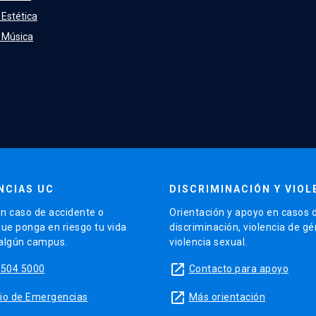
 Estética
e Música
NCIAS UC
DISCRIMINACIÓN Y VIOL
n caso de accidente o
Orientación y apoyo en casos 
que ponga en riesgo tu vida
discriminación, violencia de g
 algún campus.
violencia sexual.
launch
5504 5000
Contacto para apoyo
launch
sitio de Emergencias
Más orientación