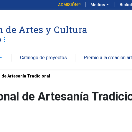
ADMISIÓN
Medios
arrow_drop_down
Biblio
n de Artes y Cultura
more_vert
a
Cátalogo de proyectos
Premio a la creación art
w_drop_down
 de Artesanía Tradicional
nal de Artesanía Tradici