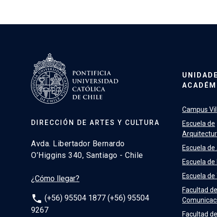
UNIDAD
ACADÉM
Campus Vill
DIRECCIÓN DE ARTES Y CULTURA
Escuela de
Arquitectu
Avda. Libertador Bernardo
Escuela de
O’Higgins 340, Santiago - Chile
Escuela de
Escuela de
¿Cómo llegar?
Facultad d
phone
(+56) 95504 1877 (+56) 95504
Comunicac
9267
Facultad de