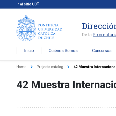
Ir al sitio UC
Direcció
De la
Prorrectorí
Inicio
Quiénes Somos
Concursos
arro
keyboard_arrow_right
keyboard_arrow_right
Home
Projects catalog
42 Muestra Internacional
42 Muestra Internacio