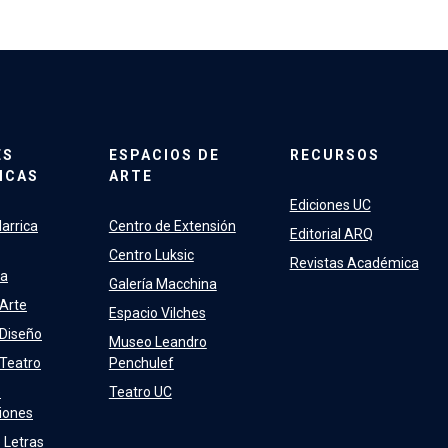
ES
ESPACIOS DE
RECURSOS
ICAS
ARTE
Ediciones UC
arrica
Centro de Extensión
Editorial ARQ
Centro Luksic
Revistas Académica
ra
Galería Macchina
 Arte
Espacio Vilches
 Diseño
Museo Leandro
 Teatro
Penchulef
e
Teatro UC
iones
 Letras