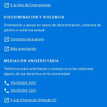
launch
Ir al sitio de Emergencias
DISCRIMINACIÓN Y VIOLENCIA
Orientación y apoyo en casos de discriminación, violencia de
género o violencia sexual.
launch
Contacto para apoyo
launch
Más orientación
MEDIACIÓN UNIVERSITARIA
Teléfonos para orientación y consejo si se ha vulnerado
alguno de tus derechos en la universidad.
phone
(56)95504 1691
phone
(56)95504 1247
launch
Ir a la Oficina de Ombuds UC