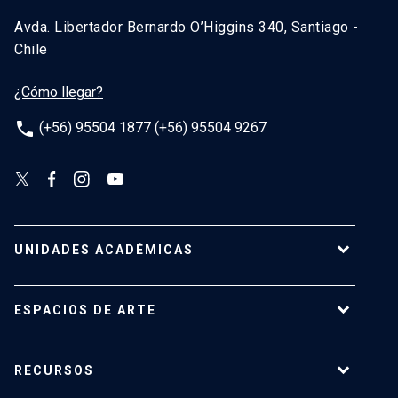
Avda. Libertador Bernardo O’Higgins 340, Santiago -
Chile
¿Cómo llegar?
phone
(+56) 95504 1877 (+56) 95504 9267
UNIDADES ACADÉMICAS
Campus Villarrica
ESPACIOS DE ARTE
Escuela de Arquitectura
Escuela de Arte
Centro de Extensión
RECURSOS
Escuela de Diseño
Centro Luksic
Escuela de Teatro