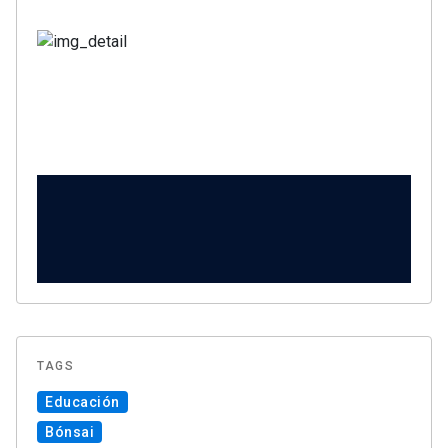
TAGS
Educación
Bónsai