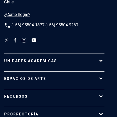
Chile
¿Cómo llegar?
phone
(+56) 95504 1877 (+56) 95504 9267
UNIDADES ACADÉMICAS
Campus Villarrica
ESPACIOS DE ARTE
Escuela de Arquitectura
Escuela de Arte
Centro de Extensión
RECURSOS
Escuela de Diseño
Centro Luksic
Escuela de Teatro
Galería Macchina
Ediciones UC
Facultad de Comunicaciones
PRORRECTORÍA
Espacio Vilches
Editorial ARQ