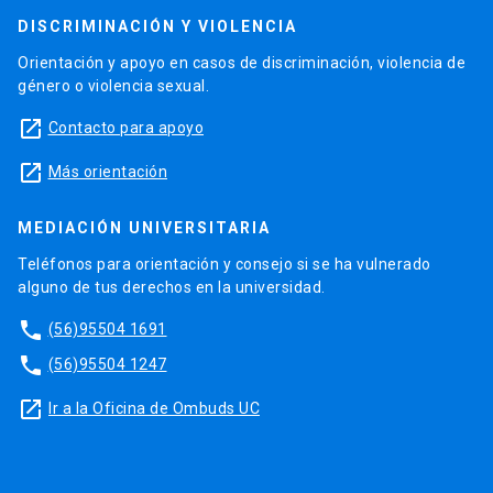
DISCRIMINACIÓN Y VIOLENCIA
Orientación y apoyo en casos de discriminación, violencia de
género o violencia sexual.
launch
Contacto para apoyo
launch
Más orientación
MEDIACIÓN UNIVERSITARIA
Teléfonos para orientación y consejo si se ha vulnerado
alguno de tus derechos en la universidad.
phone
(56)95504 1691
phone
(56)95504 1247
launch
Ir a la Oficina de Ombuds UC