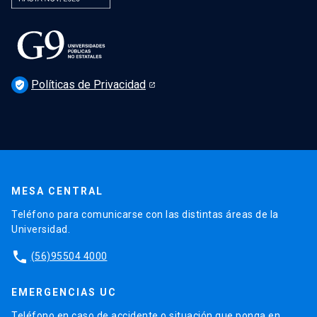
Políticas de Privacidad
verified_user
MESA CENTRAL
Teléfono para comunicarse con las distintas áreas de la
Universidad.
phone
(56)95504 4000
EMERGENCIAS UC
Teléfono en caso de accidente o situación que ponga en