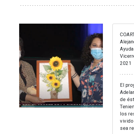
COART
Alejan
Ayuda
Vicerr
2021
El pro
Adela
de ést
Tenien
los re
vivido
sea re