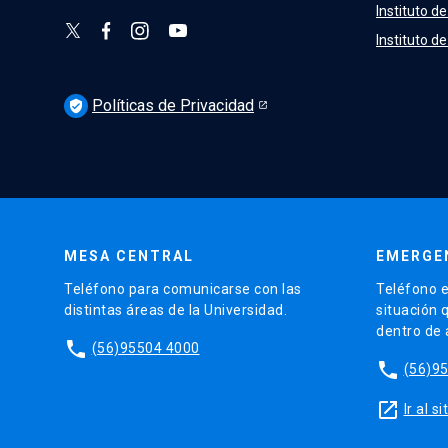
Instituto de
Instituto d
Políticas de Privacidad
verified_user
MESA CENTRAL
EMERGE
Teléfono para comunicarse con las
Teléfono e
distintas áreas de la Universidad.
situación 
dentro de
phone
(56)95504 4000
phone
(56)9
launch
Ir al 