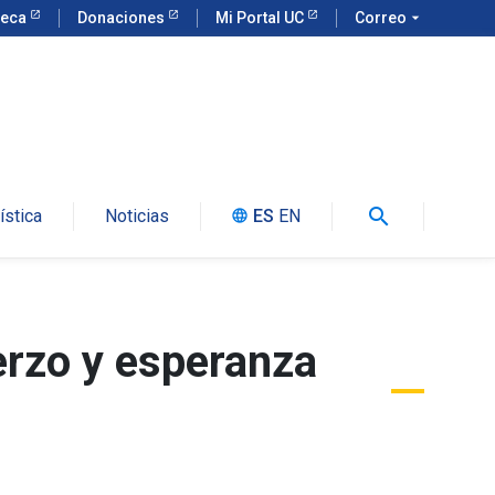
teca
Donaciones
Mi Portal UC
Correo
arrow_drop_down
search
ística
Noticias
ES
EN
language
erzo y esperanza