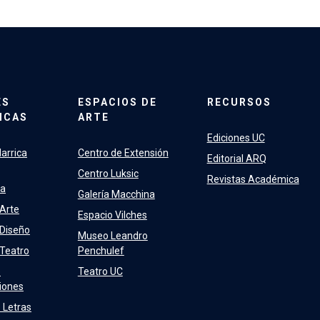
ES
ESPACIOS DE
RECURSOS
ICAS
ARTE
Ediciones UC
arrica
Centro de Extensión
Editorial ARQ
Centro Luksic
Revistas Académica
ra
Galería Macchina
 Arte
Espacio Vilches
 Diseño
Museo Leandro
 Teatro
Penchulef
e
Teatro UC
iones
 Letras