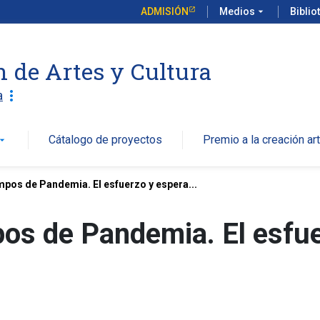
ADMISIÓN
Medios
arrow_drop_down
Biblio
n de Artes y Cultura
more_vert
a
Cátalogo de proyectos
Premio a la creación art
w_drop_down
mpos de Pandemia. El esfuerzo y espera...
pos de Pandemia. El esfu