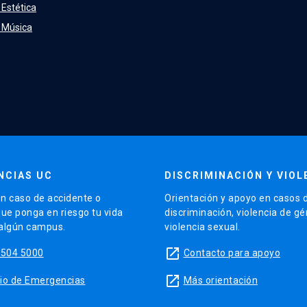
 Estética
e Música
NCIAS UC
DISCRIMINACIÓN Y VIOL
n caso de accidente o
Orientación y apoyo en casos 
que ponga en riesgo tu vida
discriminación, violencia de g
 algún campus.
violencia sexual.
launch
5504 5000
Contacto para apoyo
launch
sitio de Emergencias
Más orientación