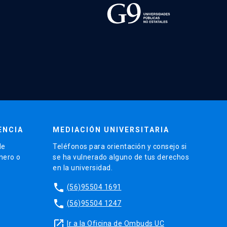
ENCIA
MEDIACIÓN UNIVERSITARIA
de
Teléfonos para orientación y consejo si
énero o
se ha vulnerado alguno de tus derechos
en la universidad.
phone
(56)95504 1691
phone
(56)95504 1247
launch
Ir a la Oficina de Ombuds UC