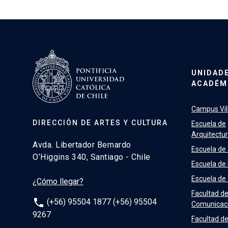
UNIDAD
ACADÉM
Campus Vill
DIRECCIÓN DE ARTES Y CULTURA
Escuela de
Arquitectu
Avda. Libertador Bernardo
Escuela de
O’Higgins 340, Santiago - Chile
Escuela de
Escuela de
¿Cómo llegar?
Facultad d
phone
(+56) 95504 1877 (+56) 95504
Comunicac
9267
Facultad de