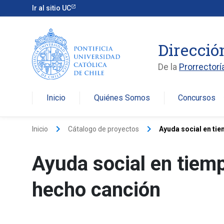
Ir al sitio UC
Direcció
De la
Prorrectorí
Inicio
Quiénes Somos
Concursos
arro
keyboard_arrow_right
keyboard_arrow_right
Inicio
Cátalogo de proyectos
Ayuda social en tie
Ayuda social en tiem
hecho canción