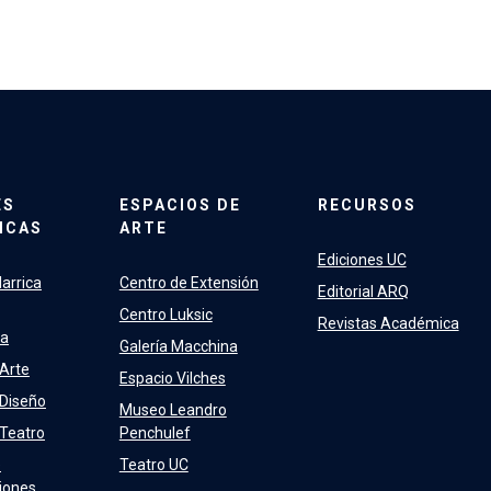
ES
ESPACIOS DE
RECURSOS
ICAS
ARTE
Ediciones UC
arrica
Centro de Extensión
Editorial ARQ
Centro Luksic
Revistas Académica
ra
Galería Macchina
 Arte
Espacio Vilches
 Diseño
Museo Leandro
 Teatro
Penchulef
e
Teatro UC
iones