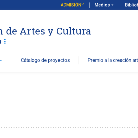
ADMISIÓN
Medios
arrow_drop_down
Biblio
n de Artes y Cultura
more_vert
a
Cátalogo de proyectos
Premio a la creación art
w_drop_down