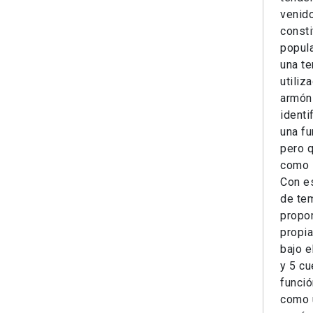
venid
consti
popula
una t
utiliz
armóni
identi
una fu
pero q
como 
Con es
de tem
propon
propia
bajo e
y 5 cu
funci
como u