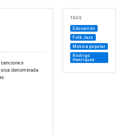
TAGS
Educación
Folk Jazz
Música popular
Rodrigo
Henríquez
e canciones
música denominada
as.