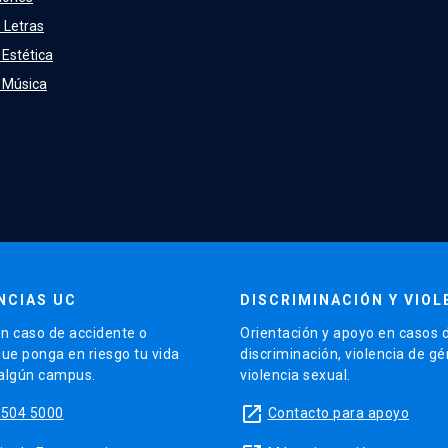
 Letras
 Estética
e Música
NCIAS UC
DISCRIMINACIÓN Y VIOL
n caso de accidente o
Orientación y apoyo en casos 
que ponga en riesgo tu vida
discriminación, violencia de g
 algún campus.
violencia sexual.
launch
5504 5000
Contacto para apoyo