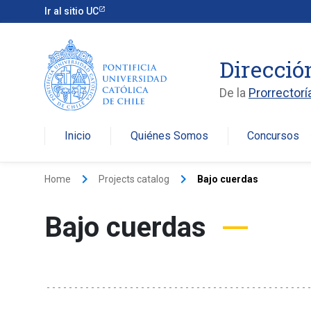
Ir al sitio UC
Direcció
De la
Prorrectorí
Inicio
Quiénes Somos
Concursos
arro
keyboard_arrow_right
keyboard_arrow_right
Home
Projects catalog
Bajo cuerdas
Bajo cuerdas