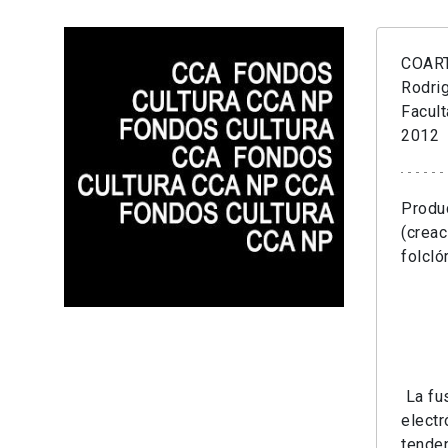
COART
Rodri
Facul
2012
Produc
(creac
folcló
La fu
electr
tende