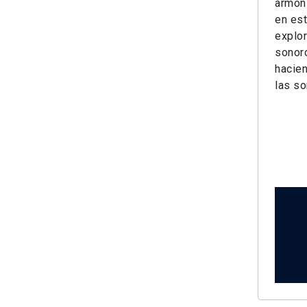
armóni
en est
explor
sonoro
hacien
las s