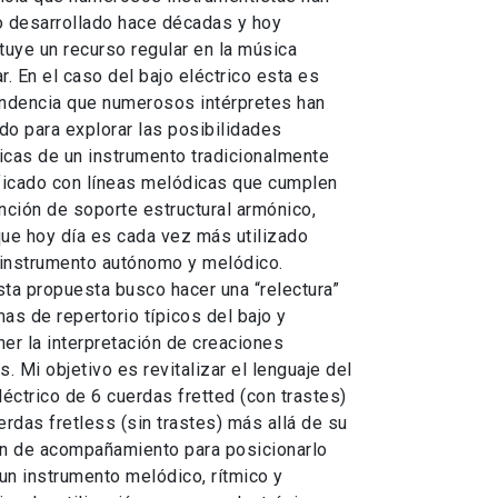
o desarrollado hace décadas y hoy
tuye un recurso regular en la música
r. En el caso del bajo eléctrico esta es
endencia que numerosos intérpretes han
ado para explorar las posibilidades
cas de un instrumento tradicionalmente
ficado con líneas melódicas que cumplen
nción de soporte estructural armónico,
ue hoy día es cada vez más utilizado
instrumento autónomo y melódico.
ta propuesta busco hacer una “relectura”
as de repertorio típicos del bajo y
er la interpretación de creaciones
s. Mi objetivo es revitalizar el lenguaje del
léctrico de 6 cuerdas fretted (con trastes)
erdas fretless (sin trastes) más allá de su
ón de acompañamiento para posicionarlo
n instrumento melódico, rítmico y