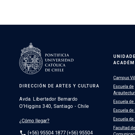
UNIDAD
ACADÉM
Campus Vill
DIRECCIÓN DE ARTES Y CULTURA
Escuela de
Arquitectu
Avda. Libertador Bernardo
Escuela de
O’Higgins 340, Santiago - Chile
Escuela de
Escuela de
¿Cómo llegar?
Facultad d
phone
(+56) 95504 1877 (+56) 95504
Comunicac