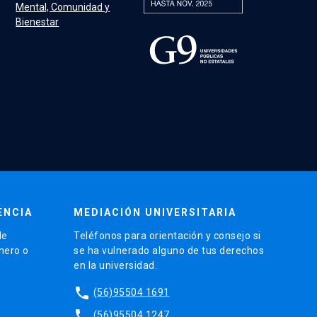
Mental, Comunidad y
Bienestar
ENCIA
MEDIACIÓN UNIVERSITARIA
de
Teléfonos para orientación y consejo si
énero o
se ha vulnerado alguno de tus derechos
en la universidad.
phone
(56)95504 1691
phone
(56)95504 1247