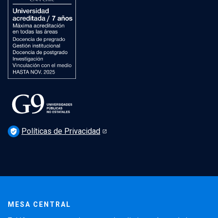
Políticas de Privacidad
verified_user
MESA CENTRAL