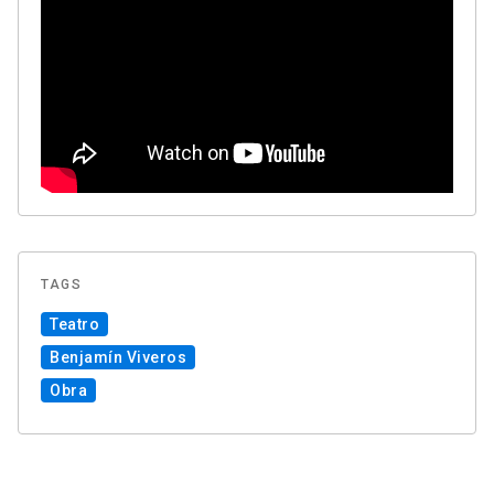
TAGS
Teatro
Benjamín Viveros
Obra