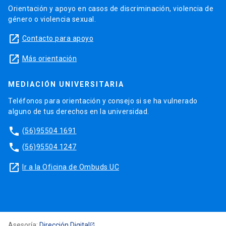
Orientación y apoyo en casos de discriminación, violencia de
género o violencia sexual.
launch
Contacto para apoyo
launch
Más orientación
MEDIACIÓN UNIVERSITARIA
Teléfonos para orientación y consejo si se ha vulnerado
alguno de tus derechos en la universidad.
phone
(56)95504 1691
phone
(56)95504 1247
launch
Ir a la Oficina de Ombuds UC
Asesoría:
Dirección Digital