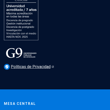
Políticas de Privacidad
verified_user
MESA CENTRAL