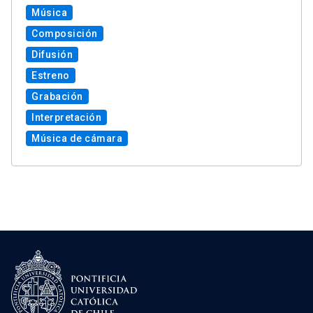
Música
Composición
Difusión
Estreno
Grabación
Interpretación
Música de cámara