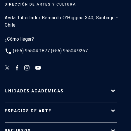
DIRECCIÓN DE ARTES Y CULTURA
Avda. Libertador Bernardo O’Higgins 340, Santiago -
Chile
¿Cómo llegar?
phone
(+56) 95504 1877 (+56) 95504 9267
UNIDADES ACADÉMICAS
Campus Villarrica
ESPACIOS DE ARTE
Escuela de Arquitectura
Escuela de Arte
Centro de Extensión
RECURSOS
Escuela de Diseño