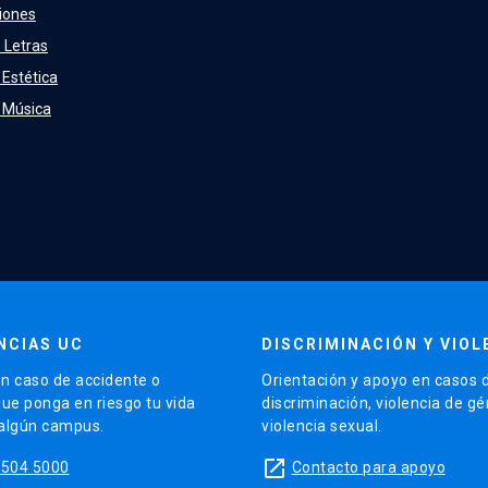
iones
 Letras
 Estética
e Música
NCIAS UC
DISCRIMINACIÓN Y VIOL
n caso de accidente o
Orientación y apoyo en casos 
que ponga en riesgo tu vida
discriminación, violencia de g
 algún campus.
violencia sexual.
launch
5504 5000
Contacto para apoyo