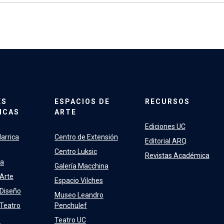
ES
ESPACIOS DE
RECURSOS
ICAS
ARTE
Ediciones UC
arrica
Centro de Extensión
Editorial ARQ
Centro Luksic
Revistas Académica
ra
Galería Macchina
 Arte
Espacio Vilches
 Diseño
Museo Leandro
 Teatro
Penchulef
e
Teatro UC