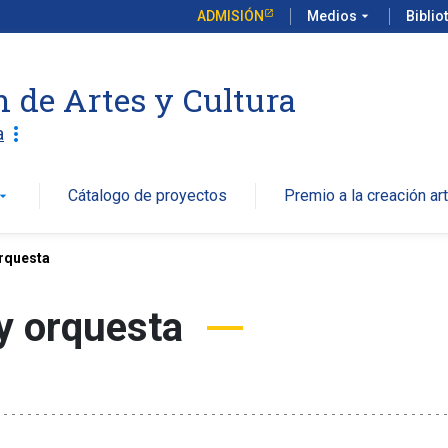
ADMISIÓN
Medios
arrow_drop_down
Biblio
n de Artes y Cultura
more_vert
a
Cátalogo de proyectos
Premio a la creación art
w_drop_down
orquesta
 y orquesta