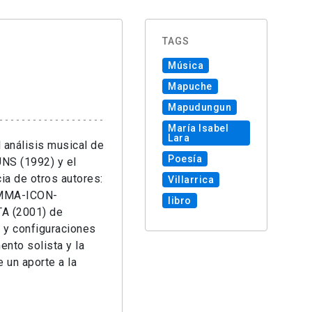
TAGS
Música
Mapuche
Mapudungun
María Isabel
Lara
 análisis musical de
Poesía
NS (1992) y el
ia de otros autores:
Villarrica
EMMA-ICON-
libro
TA (2001) de
s y configuraciones
ento solista y la
 un aporte a la