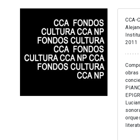
CCA-Cr
Alejan
Instit
2011
Compos
obras
concie
PIANO
EPIGR
Lucian
sonora
orques
litera