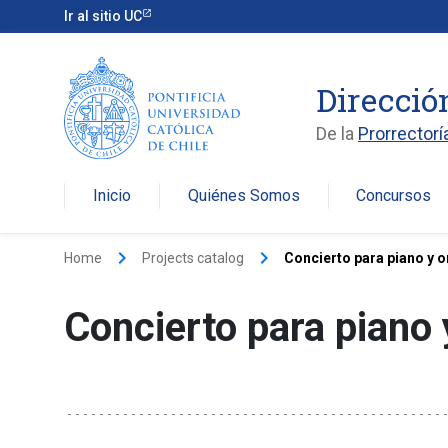
Ir al sitio UC
Direcció
De la
Prorrectorí
Inicio
Quiénes Somos
Concursos
arro
keyboard_arrow_right
keyboard_arrow_right
Home
Projects catalog
Concierto para piano y 
Concierto para piano