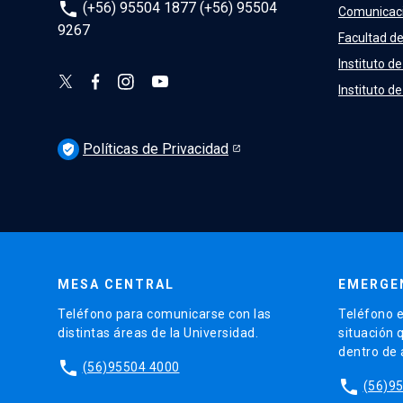
phone
(+56) 95504 1877 (+56) 95504
Comunicac
9267
Facultad de
Instituto de
Instituto d
Políticas de Privacidad
verified_user
MESA CENTRAL
EMERGE
Teléfono para comunicarse con las
Teléfono e
distintas áreas de la Universidad.
situación 
dentro de
phone
(56)95504 4000
phone
(56)9