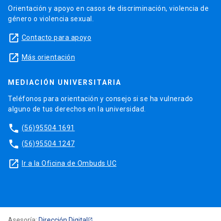
Orientación y apoyo en casos de discriminación, violencia de
género o violencia sexual.
launch
Contacto para apoyo
launch
Más orientación
MEDIACIÓN UNIVERSITARIA
Teléfonos para orientación y consejo si se ha vulnerado
alguno de tus derechos en la universidad.
phone
(56)95504 1691
phone
(56)95504 1247
launch
Ir a la Oficina de Ombuds UC
Asesoría:
Dirección Digital