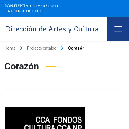
Dirección de Artes y Cultura
keyboard_arrow_right
keyboard_arrow_right
Home
Projects catalog
Corazón
Corazón