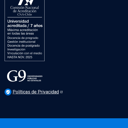
Dirección de Patrimonio Cultural
Dirección de Salud Mental, Comunidad y Bienestar
Políticas de Privacidad
verified_user