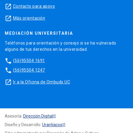
launch
Contacto para apoyo
launch
Más orientación
MEDIACIÓN UNIVERSITARIA
Teléfonos para orientación y consejo si se ha vulnerado
alguno de tus derechos en la universidad.
phone
(56)95504 1691
phone
(56)95504 1247
launch
Ir a la Oficina de Ombuds UC
Asesoría:
Dirección Digital
Diseño y Desarrollo:
Urantiacos