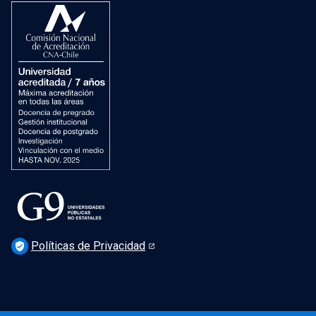
Dirección de Bibliotecas
Dirección de Patrimonio Cultural
Dirección de Salud Mental, Comunidad y Bienestar
Políticas de Privacidad
verified_user