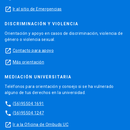
launch
Ir al sitio de Emergencias
DISCRIMINACIÓN Y VIOLENCIA
Orientación y apoyo en casos de discriminación, violencia de
género o violencia sexual.
launch
Contacto para apoyo
launch
Más orientación
MEDIACIÓN UNIVERSITARIA
Teléfonos para orientación y consejo si se ha vulnerado
alguno de tus derechos en la universidad.
phone
(56)95504 1691
phone
(56)95504 1247
launch
Ir a la Oficina de Ombuds UC