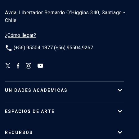
Avda. Libertador Bernardo O’Higgins 340, Santiago -
Chile
¿Cómo llegar?
phone
(+56) 95504 1877 (+56) 95504 9267
UNIDADES ACADÉMICAS
Campus Villarrica
ESPACIOS DE ARTE
Escuela de Arquitectura
Escuela de Arte
Centro de Extensión
RECURSOS
Escuela de Diseño
Centro Luksic