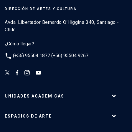
DIRECCIÓN DE ARTES Y CULTURA
Avda. Libertador Bernardo O’Higgins 340, Santiago -
Chile
¿Cómo llegar?
phone
(+56) 95504 1877 (+56) 95504 9267
UNIDADES ACADÉMICAS
Campus Villarrica
ESPACIOS DE ARTE
Escuela de Arquitectura
Escuela de Arte
Centro de Extensión