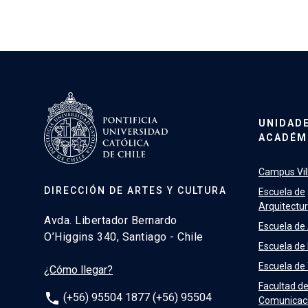
UNIDAD
ACADÉM
Campus Vill
DIRECCIÓN DE ARTES Y CULTURA
Escuela de
Arquitectu
Avda. Libertador Bernardo
Escuela de
O’Higgins 340, Santiago - Chile
Escuela de
Escuela de
¿Cómo llegar?
Facultad d
phone
(+56) 95504 1877 (+56) 95504
Comunicac