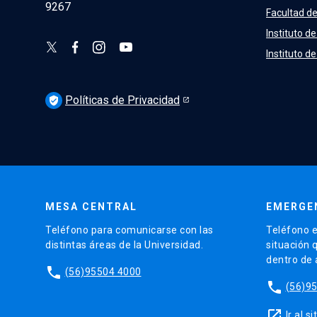
9267
Facultad de
Instituto de
Instituto d
Políticas de Privacidad
verified_user
MESA CENTRAL
EMERGE
Teléfono para comunicarse con las
Teléfono e
distintas áreas de la Universidad.
situación 
dentro de
phone
(56)95504 4000
phone
(56)9
launch
Ir al 