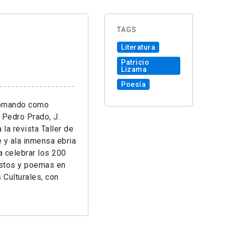
TAGS
Literatura
Patricio
Lizama
Poesía
 tomando como
 Pedro Prado, J.
la revista Taller de
e y ala inmensa ebria
a celebrar los 200
iestos y poemas en
 Culturales, con