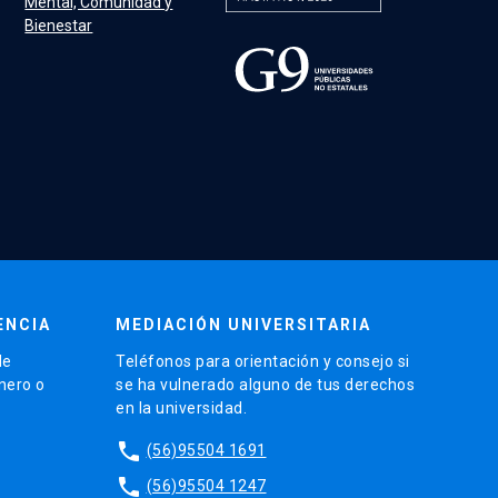
Mental, Comunidad y
Bienestar
ENCIA
MEDIACIÓN UNIVERSITARIA
de
Teléfonos para orientación y consejo si
énero o
se ha vulnerado alguno de tus derechos
en la universidad.
phone
(56)95504 1691
phone
(56)95504 1247