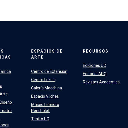
ES
ESPACIOS DE
RECURSOS
ICAS
ARTE
Ediciones UC
arrica
Centro de Extensión
Editorial ARQ
Centro Luksic
Revistas Académica
ra
Galería Macchina
 Arte
Espacio Vilches
 Diseño
Museo Leandro
 Teatro
Penchulef
e
Teatro UC
iones