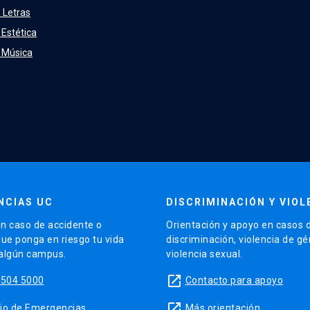
 Letras
 Estética
e Música
NCIAS UC
DISCRIMINACIÓN Y VIOL
n caso de accidente o
Orientación y apoyo en casos 
que ponga en riesgo tu vida
discriminación, violencia de g
 algún campus.
violencia sexual.
launch
5504 5000
Contacto para apoyo
launch
sitio de Emergencias
Más orientación