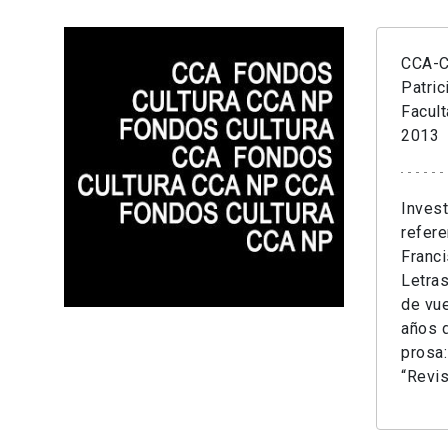
CCA-Cr
Patric
Facult
2013
Invest
refere
Franci
Letras
de vue
años d
prosa:
“Revis