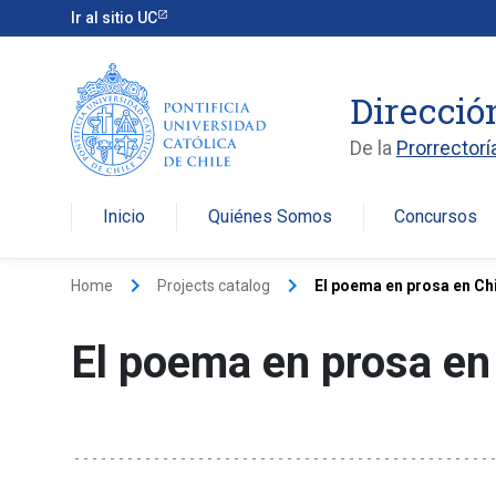
Ir al sitio UC
Direcció
De la
Prorrectorí
Inicio
Quiénes Somos
Concursos
arro
keyboard_arrow_right
keyboard_arrow_right
Home
Projects catalog
El poema en prosa en Ch
El poema en prosa en