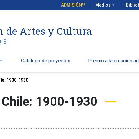
ADMISIÓN
Medios
arrow_drop_down
Biblio
n de Artes y Cultura
more_vert
a
Cátalogo de proyectos
Premio a la creación art
w_drop_down
ile: 1900-1930
 Chile: 1900-1930