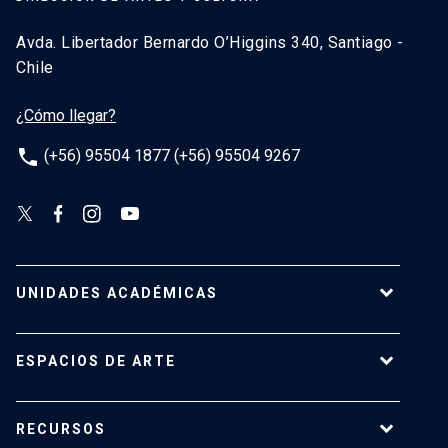
Avda. Libertador Bernardo O’Higgins 340, Santiago -
Chile
¿Cómo llegar?
phone
(+56) 95504 1877 (+56) 95504 9267
UNIDADES ACADÉMICAS
Campus Villarrica
ESPACIOS DE ARTE
Escuela de Arquitectura
Escuela de Arte
Centro de Extensión
RECURSOS
Escuela de Diseño
Centro Luksic