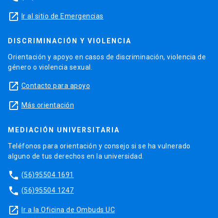
launch
Ir al sitio de Emergencias
DISCRIMINACIÓN Y VIOLENCIA
Orientación y apoyo en casos de discriminación, violencia de
género o violencia sexual.
launch
Contacto para apoyo
launch
Más orientación
MEDIACIÓN UNIVERSITARIA
Teléfonos para orientación y consejo si se ha vulnerado
alguno de tus derechos en la universidad.
phone
(56)95504 1691
phone
(56)95504 1247
launch
Ir a la Oficina de Ombuds UC