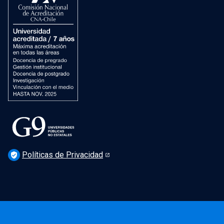
Dirección de Salud Mental, Comunidad y Bienestar
Políticas de Privacidad
verified_user