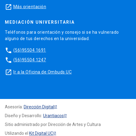
launch
Más orientación
MEDIACIÓN UNIVERSITARIA
Teléfonos para orientación y consejo si se ha vulnerado
alguno de tus derechos en la universidad.
phone
(56)95504 1691
phone
(56)95504 1247
launch
Ir a la Oficina de Ombuds UC
Asesoría:
Dirección Digital
Diseño y Desarrollo:
Urantiacos
Sitio administrado por Dirección de Artes y Cultura
Utilizando el
Kit Digital UC