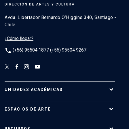
DIRECCIÓN DE ARTES Y CULTURA
Avda. Libertador Bernardo O’Higgins 340, Santiago -
Chile
¿Cómo llegar?
phone
(+56) 95504 1877 (+56) 95504 9267
UNIDADES ACADÉMICAS
Campus Villarrica
ESPACIOS DE ARTE
Escuela de Arquitectura
Escuela de Arte
Centro de Extensión
RECURSOS
Escuela de Diseño