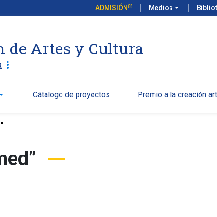
ADMISIÓN
Medios
arrow_drop_down
Biblio
n de Artes y Cultura
more_vert
a
Cátalogo de proyectos
Premio a la creación art
w_drop_down
d”
med”