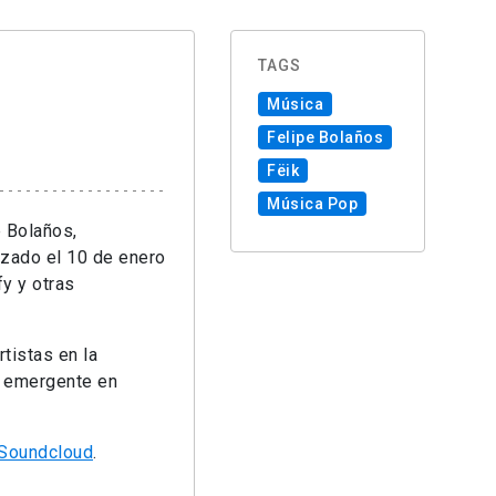
TAGS
Música
Felipe Bolaños
Fëik
Música Pop
e Bolaños,
nzado el 10 de enero
y y otras
rtistas en la
al emergente en
Soundcloud
.