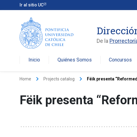
Ir al sitio UC
Direcció
De la
Prorrectorí
Inicio
Quiénes Somos
Concursos
arro
keyboard_arrow_right
keyboard_arrow_right
Home
Projects catalog
Fëik presenta “Reforme
Fëik presenta “Refor