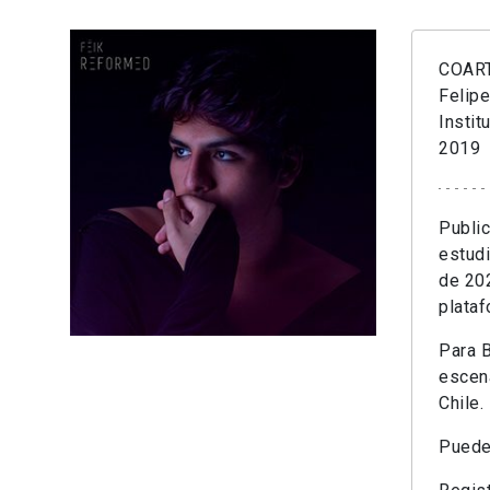
COART
Felip
Instit
2019
Public
estudi
de 202
plataf
Para B
esce
Chile.
Puede