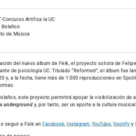
-Concurso Artifica la UC
e Bolaños
uto de Música
ación del nuevo álbum de Fëik, el proyecto solista de Felip
ante de psicología UC. Titulado “Reformed”, el álbum fue la
0 y, a la fecha, tiene más de 1.000 reproducciones en Spotif
ormas.
olaños, este proyecto permitirá apoyar la visibilización de a
na
underground
y, por tanto, ser un aporte a la cultura music
s seguir a Fëik en
Facebook
,
Instagram
,
YouTube
,
Spotify
y