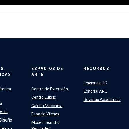
ES
ESPACIOS DE
RECURSOS
ICAS
ARTE
Ediciones UC
arrica
Centro de Extensión
Editorial ARQ
Centro Luksic
Revistas Académica
ra
Galería Macchina
 Arte
Espacio Vilches
 Diseño
Museo Leandro
 Teatro
Penchulef