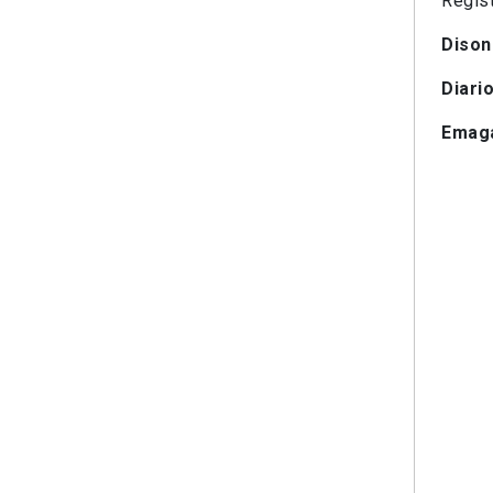
Regist
Dison
Diari
Emag