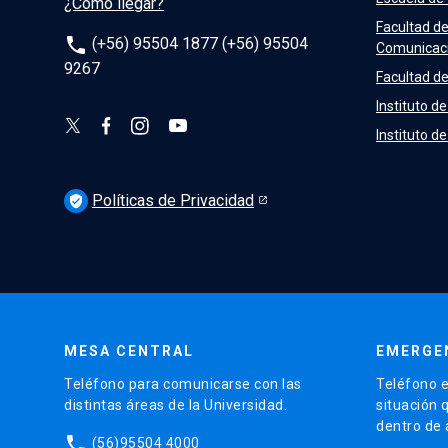
¿Cómo llegar?
Facultad d
phone
(+56) 95504 1877 (+56) 95504
Comunicac
9267
Facultad de
Instituto de
Instituto d
Políticas de Privacidad
verified_user
MESA CENTRAL
EMERGE
Teléfono para comunicarse con las
Teléfono e
distintas áreas de la Universidad.
situación 
dentro de
phone
(56)95504 4000