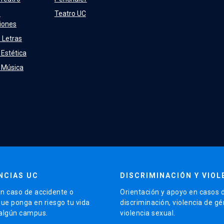
e
Teatro UC
iones
 Letras
 Estética
e Música
NCIAS UC
DISCRIMINACIÓN Y VIOL
n caso de accidente o
Orientación y apoyo en casos 
que ponga en riesgo tu vida
discriminación, violencia de g
 algún campus.
violencia sexual.