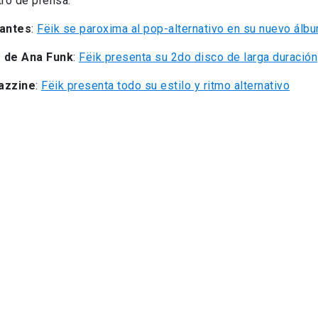
ro de prensa:
antes
:
Fëik se paroxima al pop-alternativo en su nuevo ál
o de Ana Funk
:
Fëik presenta su 2do disco de larga duración
azzine
:
Fëik presenta todo su estilo y ritmo alternativo