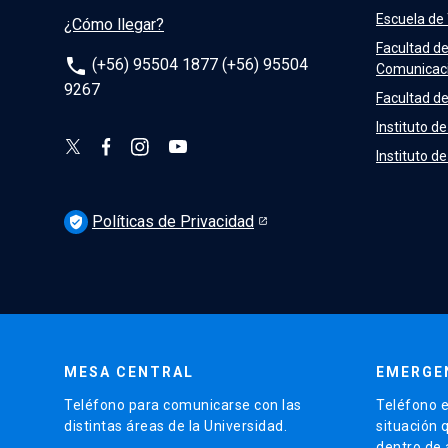
Escuela de
¿Cómo llegar?
Facultad d
phone
(+56) 95504 1877 (+56) 95504
Comunicac
9267
Facultad de
Instituto de
Instituto d
Políticas de Privacidad
verified_user
MESA CENTRAL
EMERGE
Teléfono para comunicarse con las
Teléfono e
distintas áreas de la Universidad.
situación 
dentro de