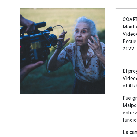
COART
Monts
Videoc
Escuel
2022
El pro
Video
el Alz
Fue gr
Maipo.
entrev
funcio
La can