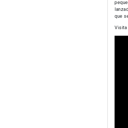
pequeñ
lanzad
que s
Visita