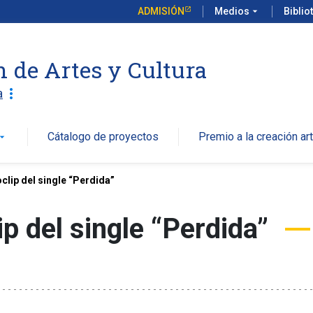
ADMISIÓN
Medios
arrow_drop_down
Biblio
n de Artes y Cultura
more_vert
a
Cátalogo de proyectos
Premio a la creación art
w_drop_down
clip del single “Perdida”
p del single “Perdida”