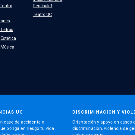
 Teatro
Penchulef
e
Teatro UC
iones
 Letras
 Estética
e Música
NCIAS UC
DISCRIMINACIÓN Y VIOL
n caso de accidente o
Orientación y apoyo en casos 
que ponga en riesgo tu vida
discriminación, violencia de g
 algún campus.
violencia sexual.