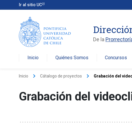
Ir al sitio UC
Direcció
De la
Prorrectorí
Inicio
Quiénes Somos
Concursos
arro
keyboard_arrow_right
keyboard_arrow_right
Inicio
Cátalogo de proyectos
Grabación del video
Grabación del videocli