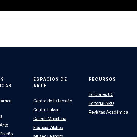
ES
ESPACIOS DE
RECURSOS
ICAS
ARTE
Ediciones UC
arrica
Centro de Extensión
Editorial ARQ
Centro Luksic
Revistas Académica
ra
Galería Macchina
 Arte
Espacio Vilches
 Diseño
Museo Leandro