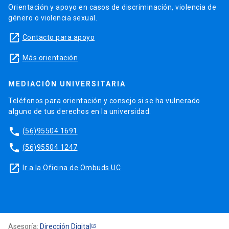
Orientación y apoyo en casos de discriminación, violencia de
género o violencia sexual.
launch
Contacto para apoyo
launch
Más orientación
MEDIACIÓN UNIVERSITARIA
Teléfonos para orientación y consejo si se ha vulnerado
alguno de tus derechos en la universidad.
phone
(56)95504 1691
phone
(56)95504 1247
launch
Ir a la Oficina de Ombuds UC
Asesoría:
Dirección Digital