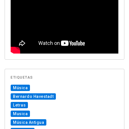
ETIQUETAS
Música
Bernardo Havestadt
Letras
Musica
Música Antigua