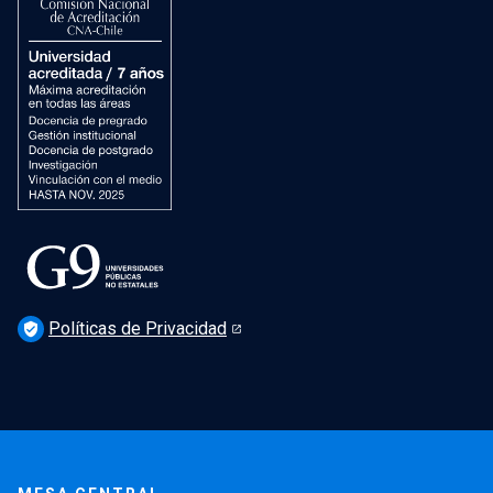
Dirección de Salud Mental, Comunidad y Bienestar
Políticas de Privacidad
verified_user