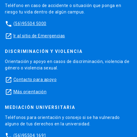
Teléfono en caso de accidente o situación que ponga en
riesgo tu vida dentro de algún campus.
phone
(56)95504 5000
launch
Ir al sitio de Emergencias
DISCRIMINACIÓN Y VIOLENCIA
Orientación y apoyo en casos de discriminación, violencia de
género o violencia sexual.
launch
Contacto para apoyo
launch
Más orientación
MEDIACIÓN UNIVERSITARIA
Teléfonos para orientación y consejo si se ha vulnerado
alguno de tus derechos en la universidad.
phone
(56)95504 1691