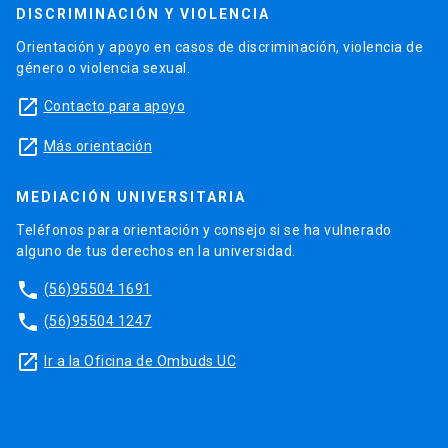
DISCRIMINACIÓN Y VIOLENCIA
Orientación y apoyo en casos de discriminación, violencia de
género o violencia sexual.
launch
Contacto para apoyo
launch
Más orientación
MEDIACIÓN UNIVERSITARIA
Teléfonos para orientación y consejo si se ha vulnerado
alguno de tus derechos en la universidad.
phone
(56)95504 1691
phone
(56)95504 1247
launch
Ir a la Oficina de Ombuds UC