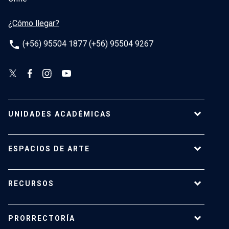
¿Cómo llegar?
phone
(+56) 95504 1877 (+56) 95504 9267
UNIDADES ACADÉMICAS
Campus Villarrica
ESPACIOS DE ARTE
Escuela de Arquitectura
Escuela de Arte
Centro de Extensión
RECURSOS
Escuela de Diseño
Centro Luksic
Escuela de Teatro
Galería Macchina
Ediciones UC
Facultad de Comunicaciones
PRORRECTORÍA
Espacio Vilches
Editorial ARQ
Facultad de Letras