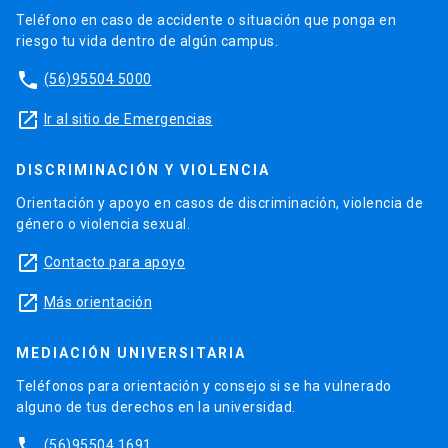
Teléfono en caso de accidente o situación que ponga en
riesgo tu vida dentro de algún campus.
phone
(56)95504 5000
launch
Ir al sitio de Emergencias
DISCRIMINACIÓN Y VIOLENCIA
Orientación y apoyo en casos de discriminación, violencia de
género o violencia sexual.
launch
Contacto para apoyo
launch
Más orientación
MEDIACIÓN UNIVERSITARIA
Teléfonos para orientación y consejo si se ha vulnerado
alguno de tus derechos en la universidad.
phone
(56)95504 1691