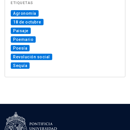
ETIQUETAS
Agronomía
18 de octubre
Paisaje
Poemario
Poesía
Revolución social
Sequía