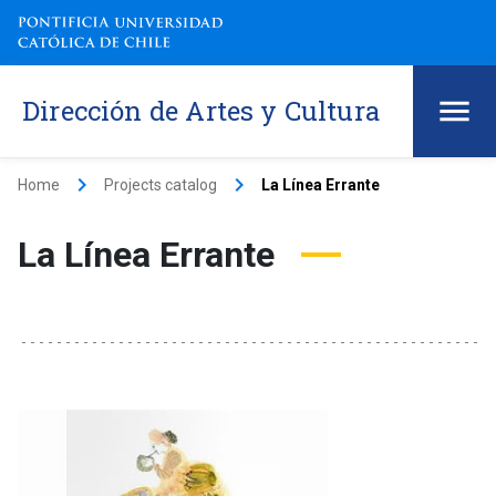
Dirección de Artes y Cultura
keyboard_arrow_right
keyboard_arrow_right
Home
Projects catalog
La Línea Errante
La Línea Errante