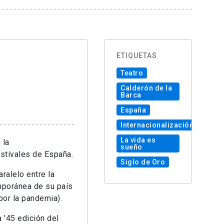
ETIQUETAS
Teatro
Calderón de la
Barca
España
Internacionalización
La vida es
 la
sueño
estivales de España.
Siglo de Oro
ralelo entre la
emporánea de su país
por la pandemia).
a ’45 edición del