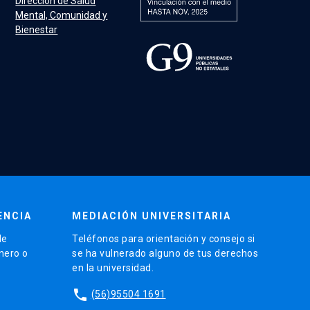
Dirección de Salud
Mental, Comunidad y
Bienestar
ENCIA
MEDIACIÓN UNIVERSITARIA
de
Teléfonos para orientación y consejo si
énero o
se ha vulnerado alguno de tus derechos
en la universidad.
phone
(56)95504 1691