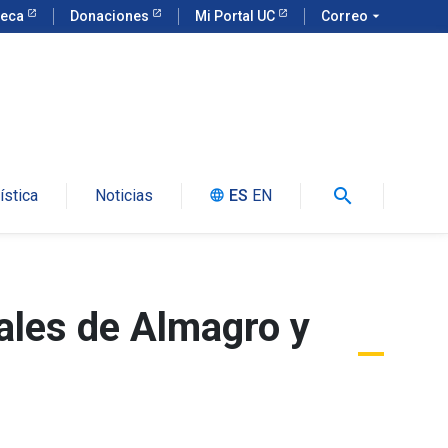
teca
Donaciones
Mi Portal UC
Correo
arrow_drop_down
search
ística
Noticias
ES
EN
language
vales de Almagro y