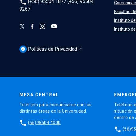
phone
(+56) 95504 1877 (+56) 95504
Comunicac
9267
Facultad de
Instituto de
Instituto d
Políticas de Privacidad
verified_user
MESA CENTRAL
EMERGE
Teléfono para comunicarse con las
Teléfono e
distintas áreas de la Universidad.
situación 
dentro de
phone
(56)95504 4000
phone
(56)9