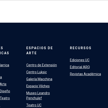
ES
ESPACIOS DE
RECURSOS
ICAS
ARTE
Ediciones UC
arrica
Centro de Extensión
Editorial ARQ
Centro Luksic
Revistas Académica
ra
Galería Macchina
 Arte
Espacio Vilches
 Diseño
Museo Leandro
 Teatro
Penchulef
e
Teatro UC