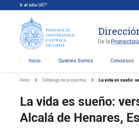
Ir al sitio UC
Direcció
De la
Prorrectorí
Inicio
Quiénes Somos
Concursos
arro
keyboard_arrow_right
keyboard_arrow_right
Inicio
Cátalogo de proyectos
La vida es sueño: ve
La vida es sueño: ver
Alcalá de Henares, E