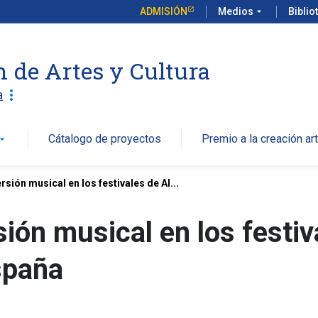
ADMISIÓN
Medios
arrow_drop_down
Biblio
n de Artes y Cultura
more_vert
a
Cátalogo de proyectos
Premio a la creación art
w_drop_down
rsión musical en los festivales de Al...
sión musical en los festi
spaña