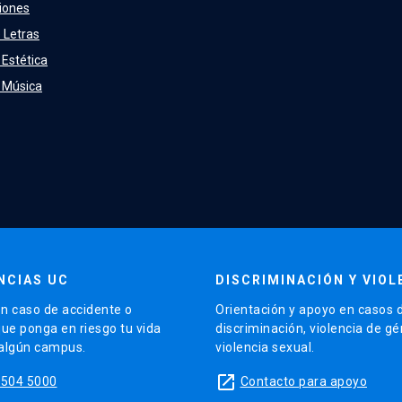
iones
 Letras
 Estética
e Música
NCIAS UC
DISCRIMINACIÓN Y VIOL
n caso de accidente o
Orientación y apoyo en casos 
que ponga en riesgo tu vida
discriminación, violencia de g
 algún campus.
violencia sexual.
launch
5504 5000
Contacto para apoyo