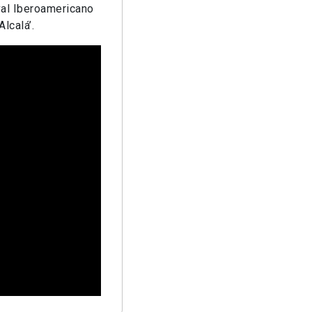
ival Iberoamericano
lcalá’.