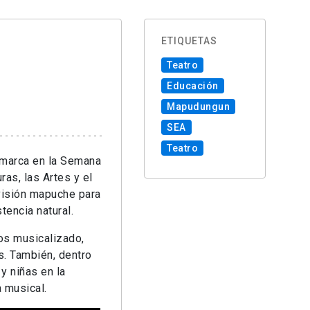
ETIQUETAS
Teatro
Educación
Mapudungun
SEA
Teatro
nmarca en la Semana
ras, las Artes y el
ovisión mapuche para
tencia natural.
os musicalizado,
s. También, dentro
y niñas en la
 musical.