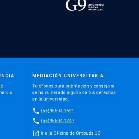
ENCIA
MEDIACIÓN UNIVERSITARIA
de
Teléfonos para orientación y consejo si
énero o
se ha vulnerado alguno de tus derechos
en la universidad.
phone
(56)95504 1691
phone
(56)95504 1247
launch
Ir a la Oficina de Ombuds UC