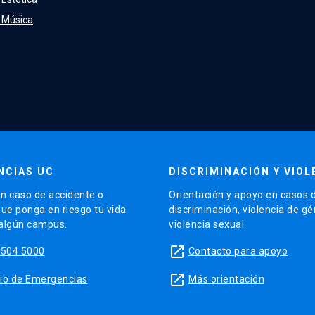
e Música
NCIAS UC
DISCRIMINACIÓN Y VIOL
n caso de accidente o
Orientación y apoyo en casos 
que ponga en riesgo tu vida
discriminación, violencia de g
 algún campus.
violencia sexual.
launch
5504 5000
Contacto para apoyo
launch
sitio de Emergencias
Más orientación