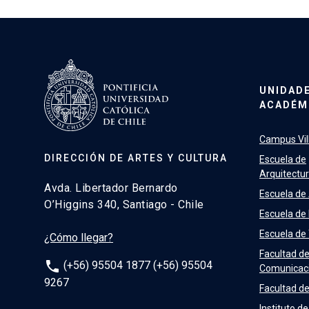
UNIDAD
ACADÉM
Campus Vill
DIRECCIÓN DE ARTES Y CULTURA
Escuela de
Arquitectu
Avda. Libertador Bernardo
Escuela de
O’Higgins 340, Santiago - Chile
Escuela de
Escuela de
¿Cómo llegar?
Facultad d
phone
(+56) 95504 1877 (+56) 95504
Comunicac
9267
Facultad de
Instituto de