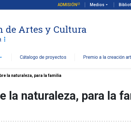
ADMISIÓN
Medios
arrow_drop_down
Biblio
n de Artes y Cultura
more_vert
a
Cátalogo de proyectos
Premio a la creación art
w_drop_down
re la naturaleza, para la familia
 la naturaleza, para la fa