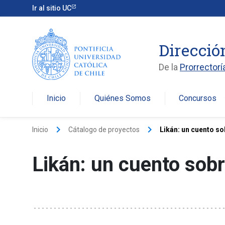
Ir al sitio UC
Direcció
De la
Prorrectorí
Inicio
Quiénes Somos
Concursos
arro
keyboard_arrow_right
keyboard_arrow_right
Inicio
Cátalogo de proyectos
Likán: un cuento sob
Likán: un cuento sobre