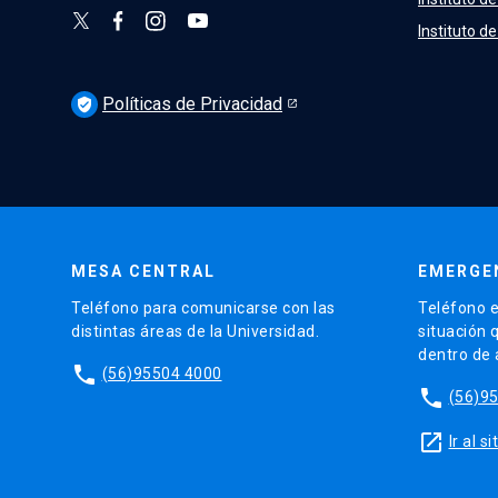
Instituto d
Políticas de Privacidad
verified_user
MESA CENTRAL
EMERGE
Teléfono para comunicarse con las
Teléfono e
distintas áreas de la Universidad.
situación 
dentro de
phone
(56)95504 4000
phone
(56)9
launch
Ir al 