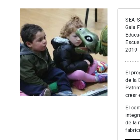
SEA-S
Gala 
Educa
Escue
2019
El pro
de la 
Patrim
crear 
El cen
integr
de la 
fabric