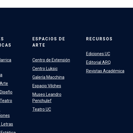
ES
ESPACIOS DE
RECURSOS
ICAS
ARTE
Ediciones UC
arrica
Centro de Extensión
Editorial ARQ
Centro Luksic
Revistas Académica
ra
Galería Macchina
 Arte
Espacio Vilches
 Diseño
Museo Leandro
 Teatro
Penchulef
e
Teatro UC
iones
 Letras
 Estética