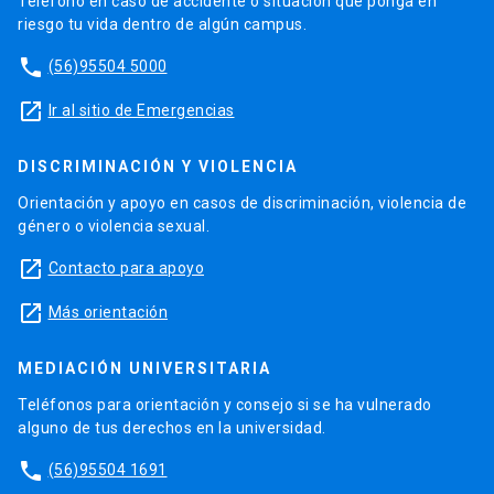
Teléfono en caso de accidente o situación que ponga en
riesgo tu vida dentro de algún campus.
phone
(56)95504 5000
launch
Ir al sitio de Emergencias
DISCRIMINACIÓN Y VIOLENCIA
Orientación y apoyo en casos de discriminación, violencia de
género o violencia sexual.
launch
Contacto para apoyo
launch
Más orientación
MEDIACIÓN UNIVERSITARIA
Teléfonos para orientación y consejo si se ha vulnerado
alguno de tus derechos en la universidad.
phone
(56)95504 1691