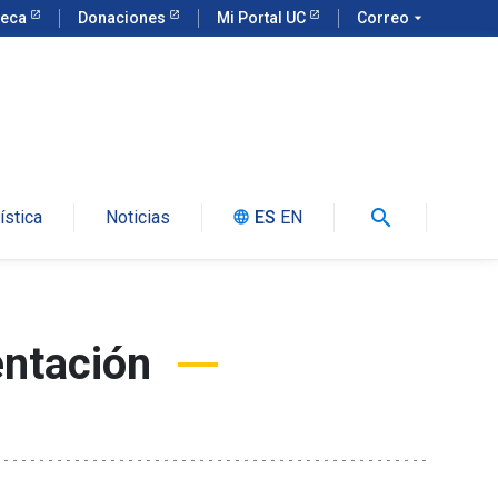
teca
Donaciones
Mi Portal UC
Correo
arrow_drop_down
search
ística
Noticias
ES
EN
language
entación