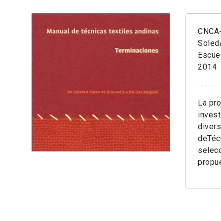
CNCA-
Soled
Escue
2014
La pro
invest
divers
deTécn
selecc
propue