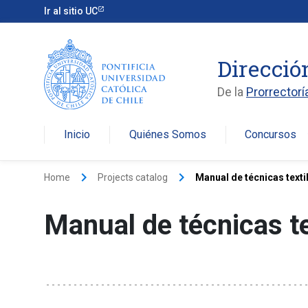
Ir al sitio UC
Direcció
De la
Prorrectorí
Inicio
Quiénes Somos
Concursos
arro
keyboard_arrow_right
keyboard_arrow_right
Home
Projects catalog
Manual de técnicas texti
Manual de técnicas te