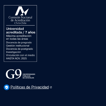
Dirección de Bibliotecas
Dirección de Patrimonio Cultural
Dirección de Salud Mental, Comunidad y Bienestar
Políticas de Privacidad
verified_user