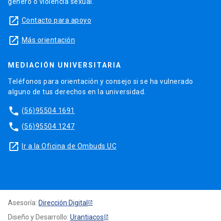
género o violencia sexual.
launch
Contacto para apoyo
launch
Más orientación
MEDIACIÓN UNIVERSITARIA
Teléfonos para orientación y consejo si se ha vulnerado
alguno de tus derechos en la universidad.
phone
(56)95504 1691
phone
(56)95504 1247
launch
Ir a la Oficina de Ombuds UC
Asesoría:
Dirección Digital
Diseño y Desarrollo:
Urantiacos