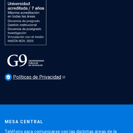
Políticas de Privacidad
verified_user
MESA CENTRAL
Teléfono para comunicarse con las distintas áreas de la