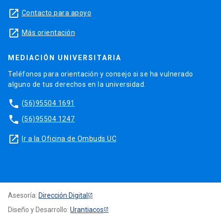
launch
Contacto para apoyo
launch
Más orientación
MEDIACIÓN UNIVERSITARIA
Teléfonos para orientación y consejo si se ha vulnerado
alguno de tus derechos en la universidad.
phone
(56)95504 1691
phone
(56)95504 1247
launch
Ir a la Oficina de Ombuds UC
Asesoría:
Dirección Digital
Diseño y Desarrollo:
Urantiacos