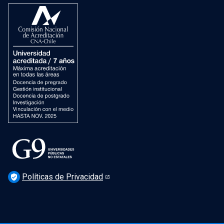
Dirección de Bibliotecas
Dirección de Patrimonio Cultural
Dirección de Salud Mental, Comunidad y Bienestar
Políticas de Privacidad
verified_user