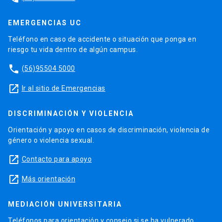
EMERGENCIAS UC
Teléfono en caso de accidente o situación que ponga en
riesgo tu vida dentro de algún campus.
phone
(56)95504 5000
launch
Ir al sitio de Emergencias
DISCRIMINACIÓN Y VIOLENCIA
Orientación y apoyo en casos de discriminación, violencia de
género o violencia sexual.
launch
Contacto para apoyo
launch
Más orientación
MEDIACIÓN UNIVERSITARIA
Teléfonos para orientación y consejo si se ha vulnerado